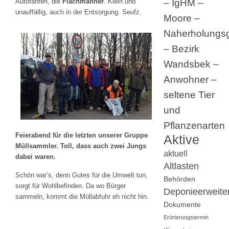
– IgHM –
Autofahren, die
Flachmänner
. Klein und
unauffällig, auch in der Entsorgung. Seufz.
Moore –
Naherholungsg
– Bezirk
Wandsbek –
Anwohner –
seltene Tier
und
Pflanzenarten
Feierabend für die letzten unserer Gruppe
Aktive
Müllsammler. Toll, dass auch zwei Jungs
aktuell
dabei waren.
Altlasten
Schön war’s, denn Gutes für die Umwelt tun,
Behörden
sorgt für Wohlbefinden. Da wo Bürger
Deponieerweite
sammeln, kommt die Müllabfuhr eh nicht hin.
Dokumente
Erörterungstermin