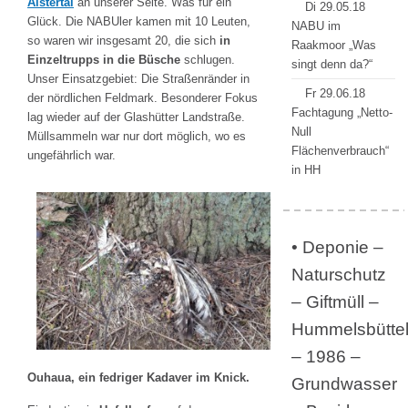
Alstertal
an unserer Seite. Was für ein
Di 29.05.18
Glück. Die NABUler kamen mit 10 Leuten,
NABU im
so waren wir insgesamt 20, die sich
in
Raakmoor „Was
Einzeltrupps in die Büsche
schlugen.
singt denn da?“
Unser Einsatzgebiet: Die Straßenränder in
Fr 29.06.18
der nördlichen Feldmark. Besonderer Fokus
Fachtagung „Netto-
lag wieder auf der Glashütter Landstraße.
Null
Müllsammeln war nur dort möglich, wo es
Flächenverbrauch“
ungefährlich war.
in HH
• Deponie –
Naturschutz
– Giftmüll –
Hummelsbütte
– 1986 –
Ouhaua, ein fedriger Kadaver im Knick.
Grundwasser