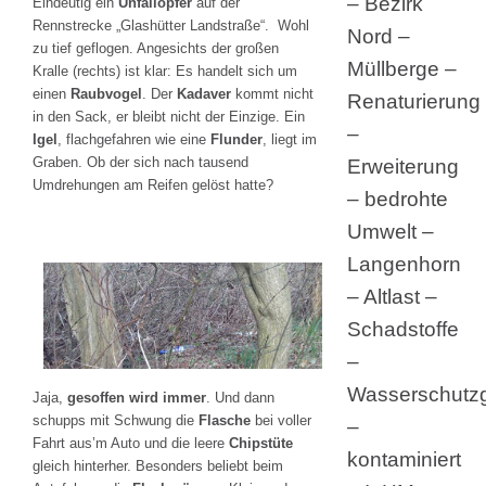
– Bezirk
Eindeutig ein
Unfallopfer
auf der
Rennstrecke „Glashütter Landstraße“. Wohl
Nord –
zu tief geflogen. Angesichts der großen
Müllberge –
Kralle (rechts) ist klar: Es handelt sich um
einen
Raubvogel
. Der
Kadaver
kommt nicht
Renaturierung
in den Sack, er bleibt nicht der Einzige. Ein
–
Igel
, flachgefahren wie eine
Flunder
, liegt im
Graben. Ob der sich nach tausend
Erweiterung
Umdrehungen am Reifen gelöst hatte?
– bedrohte
Umwelt –
Langenhorn
– Altlast –
Schadstoffe
–
Wasserschutzg
Jaja,
gesoffen wird immer
. Und dann
schupps mit Schwung die
Flasche
bei voller
–
Fahrt aus’m Auto und die leere
Chipstüte
kontaminiert
gleich hinterher. Besonders beliebt beim