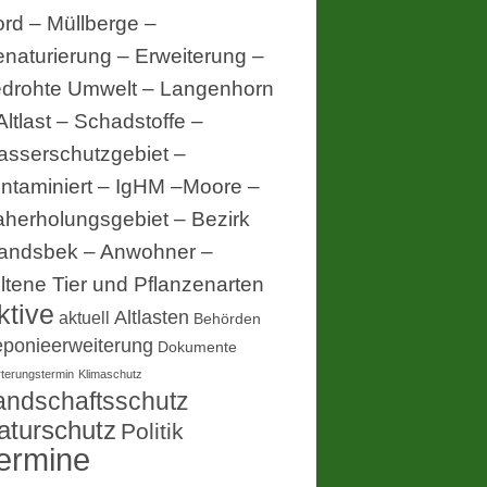
rd – Müllberge –
naturierung – Erweiterung –
drohte Umwelt – Langenhorn
Altlast – Schadstoffe –
sserschutzgebiet –
ntaminiert – IgHM –Moore –
herholungsgebiet – Bezirk
andsbek – Anwohner –
ltene Tier und Pflanzenarten
ktive
Altlasten
aktuell
Behörden
ponieerweiterung
Dokumente
rterungstermin
Klimaschutz
andschaftsschutz
aturschutz
Politik
ermine