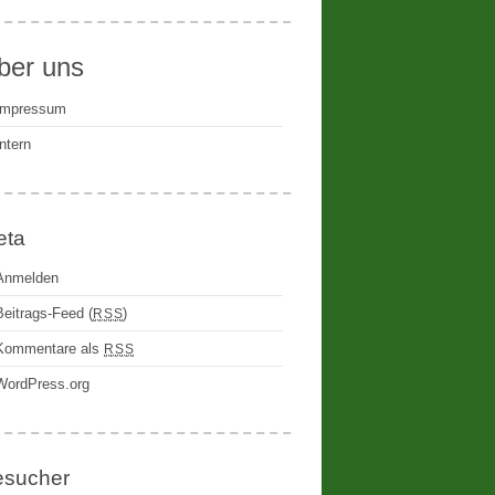
ber uns
Impressum
Intern
eta
Anmelden
Beitrags-Feed (
)
RSS
Kommentare als
RSS
WordPress.org
esucher