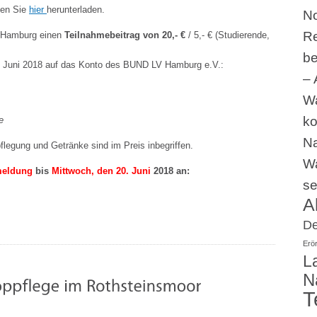
nen Sie
hier
herunterladen.
No
Re
 Hamburg einen
Teilnahmebeitrag von 20,- €
/ 5,- € (Studierende,
be
2. Juni 2018 auf das Konto des BUND LV Hamburg e.V.:
– 
Wa
ko
e
Na
pflegung und Getränke sind im Preis inbegriffen.
W
meldung
bis
Mittwoch, den 20. Juni
2018 an:
se
A
De
Erö
L
N
T