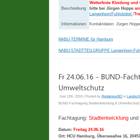
Wetterfeste Kleidung und
Beschreibung
bitte bei Jürgen Hoppe
an
Langenhorn/Fuhlsbüttel
/
Tre
Informationen
Kontaktdaten: Jürgen Hopp
NABU-TERMINE für Hamburg
NABU-STADTTEILGRUPPE Langenhorn-Fuhl
Juni 12th, 2016 | Posted by
RedakteurBO
in
Landsch
BUND-Fachtagung Stadtentwicklung & Umweltschutz
Fachtagung:
Stadtentwicklung
und
Datum:
Freitag 24.06.16
Ort: HCU Hamburg, Überseeallee 16, 204