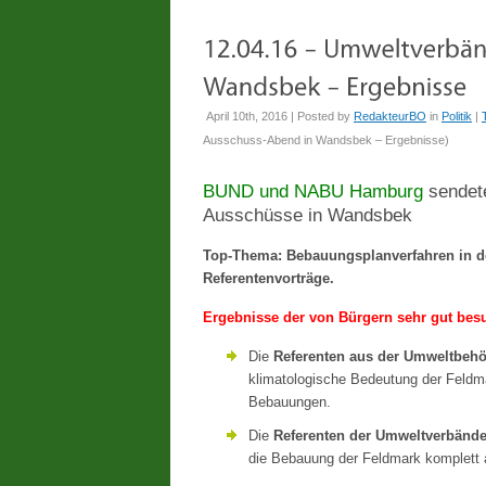
April 10th, 2016 | Posted by
RedakteurBO
in
Politik
|
Ausschuss-Abend in Wandsbek – Ergebnisse
)
BUND und NABU Hamburg
sendet
Ausschüsse in Wandsbek
Top-Thema: Bebauungsplanverfahren in d
Referentenvorträge.
Ergebnisse der von Bürgern sehr gut bes
Die
Referenten aus der Umweltbeh
klimatologische Bedeutung der Feldm
Bebauungen.
Die
Referenten der Umweltverbänd
die Bebauung der Feldmark komplett 