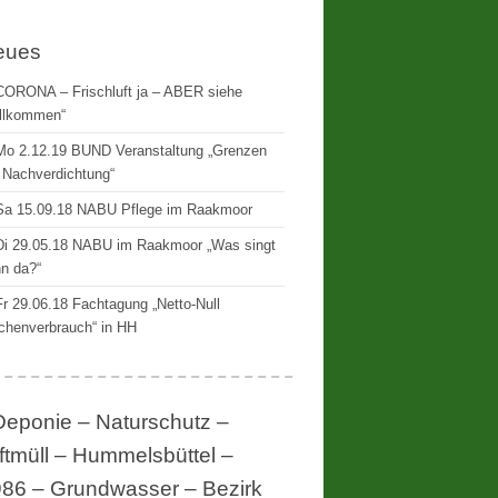
eues
CORONA – Frischluft ja – ABER siehe
llkommen“
Mo 2.12.19 BUND Veranstaltung „Grenzen
 Nachverdichtung“
Sa 15.09.18 NABU Pflege im Raakmoor
Di 29.05.18 NABU im Raakmoor „Was singt
n da?“
Fr 29.06.18 Fachtagung „Netto-Null
chenverbrauch“ in HH
Deponie – Naturschutz –
ftmüll – Hummelsbüttel –
86 – Grundwasser – Bezirk