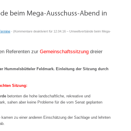
Termine
- (
Kommentare deaktiviert
für 12.04.16 – Umweltverbände beim Mega-
en Referenten zur
Gemeinschaftssitzung
dreier
er Hummelsbütteler Feldmark.
Einleitung der Sitzung durch
uchten Sitzung:
örde
betonten die hohe landschaftliche, rekreative und
ark, sahen aber keine Probleme für die vom Senat geplanten
e
kamen zu einer anderen Einschätzung der Sachlage und lehnten
ab.