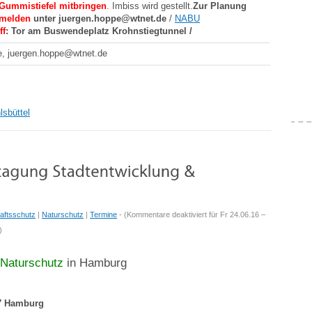
 Gummistiefel mitbringen
.
Imbiss wird gestellt.
Zur Planung
melden
unter juergen.hoppe@wtnet.de
/
NABU
ff
: Tor am Buswendeplatz Krohnstiegtunnel /
e, juergen.hoppe@wtnet.de
sbüttel
aftsschutz
|
Naturschutz
|
Termine
- (
Kommentare deaktiviert
für Fr 24.06.16 –
)
Naturschutz
in Hamburg
57 Hamburg