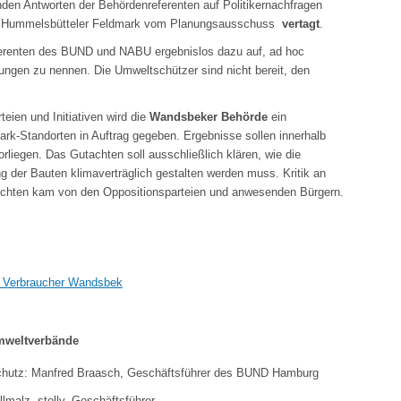
nden Antworten der Behördenreferenten auf Politikernachfragen
 Hummelsbütteler Feldmark vom Planungsausschuss
vertagt
.
eferenten des BUND und NABU ergebnislos dazu auf, ad hoc
gen zu nennen. Die Umweltschützer sind nicht bereit, den
teien und Initiativen wird die
Wandsbeker Behörde
ein
rk-Standorten in Auftrag gegeben. Ergebnisse sollen innerhalb
liegen. Das Gutachten soll ausschließlich klären, wie die
 der Bauten klimaverträglich gestalten werden muss. Kritik an
tachten kam von den Oppositionsparteien und anwesenden Bürgern.
& Verbraucher Wandsbek
mweltverbände
chutz: Manfred Braasch, Geschäftsführer des BUND Hamburg
malz, stellv. Geschäftsführer