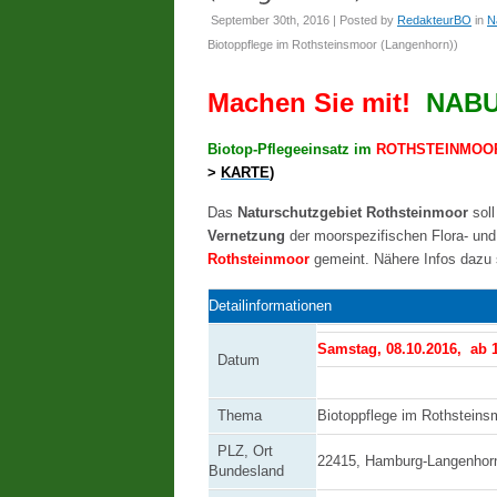
September 30th, 2016 | Posted by
RedakteurBO
in
N
Biotoppflege im Rothsteinsmoor (Langenhorn)
)
Machen Sie mit!
NABU
Biotop-Pflegeeinsatz im
ROTHSTEINMOO
>
KARTE
)
Das
Naturschutzgebiet Rothsteinmoor
soll
Vernetzung
der moorspezifischen Flora- un
Rothsteinmoor
gemeint. Nähere Infos dazu
Detailinformationen
Samstag,
08.10.2016,
ab 
Datum
Thema
Biotoppflege im Rothsteinsm
PLZ, Ort
22415, Hamburg-Langenhor
Bundesland