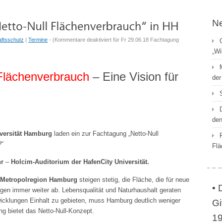
N
ftsschutz
|
Termine
- (
Kommentare deaktiviert
für Fr 29.06.18 Fachtagung
„Wi
 Flächenverbrauch
– Eine Vision für
der
den
versität Hamburg
laden ein zur Fachtagung „Netto-Null
?“
Flä
hr
–
Holcim-Auditorium der HafenCity Universität.
Metropolregion Hamburg
steigen stetig, die Fläche, die für neue
• 
gen immer weiter ab. Lebensqualität und Naturhaushalt geraten
icklungen Einhalt zu gebieten, muss Hamburg deutlich weniger
Gi
g bietet das Netto-Null-Konzept.
19