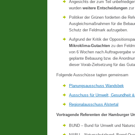
Angesichts der zum Teil unbefriedige
wurden
weitere Entscheidungen
zur
Politiker der Grünen forderten die R
Ausgleichsmaßnahmen für die Bebauun
Schutz der Feldmark aufzugeben.
Aufgrund der Kritik der Oppositionspar
Mikroklima-Gutachten
zu den Feldma
von 6 Wochen nach Auftragvergabe vor
geplante Bebauung bzw. die Anordnung
dieser Vorab-Zielsetzung für das Gu
Folgende Ausschüsse tagten gemeinsam
Planungsausschuss Wandsbek
Ausschuss für Umwelt, Gesundheit 
Regionalausschuss Alstertal
Vortragende Referenten der Hamburger U
BUND – Bund für Umwelt und Naturs
NABU – Naturschutzbund: Bernd Quell