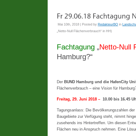
Mai 10th, 2018 | Posted by
RedakteurBO
in
Landscha
„Netto-Null Flächenverbrauch“ in HH
)
Fachtagung
„
Netto-Null
Hamburg?“
Der
BUND Hamburg und die HafenCity Uni
Flächenverbrauch – eine Vision für Hamburg
Freitag, 29. Juni 2018 –
10.00 bis 16.45 U
Tagungsanlass: Die Bevölkerungszahlen der
Baugebiete zur Verfügung steht, nimmt hinge
zusehends ins Hintertreffen. Um diesen Entw
Flächen neu in Anspruch nehmen. Eine Lösun