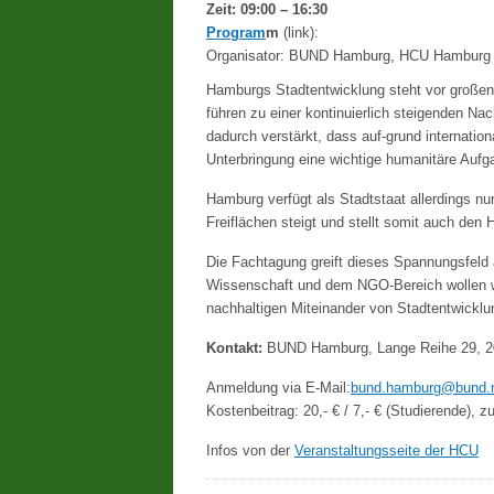
Zeit: 09:00 – 16:30
Program
m
(link):
Organisator: BUND Hamburg, HCU Hamburg
Hamburgs Stadtentwicklung steht vor große
führen zu einer kontinuierlich steigenden 
dadurch verstärkt, dass auf-grund internati
Unterbringung eine wichtige humanitäre Aufga
Hamburg verfügt als Stadtstaat allerdings n
Freiflächen steigt und stellt somit auch de
Die Fachtagung greift dieses Spannungsfeld 
Wissenschaft und dem NGO-Bereich wollen w
nachhaltigen Miteinander von Stadtentwicklu
Kontakt:
BUND Hamburg, Lange Reihe 29, 200
Anmeldung via E-Mail:
bund.hamburg@bund.
Kostenbeitrag: 20,- € / 7,- € (Studierende), zu
Infos von der
Veranstaltungsseite der HCU