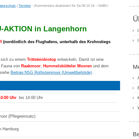
aturschutz
|
Termine
- (
Kommentare deaktiviert
für Sa 08.10.16 – NABU-
Ü
-AKTION in Langenhorn
R
(nordöstlich des Flughafens, unterhalb des Krohnstiegs
 sich zu einem
Trittsteinbiotop
entwickeln. Damit ist eine
d Fauna von
Raakmoor
,
Hummelsbütteler Mooren
und dem
M
 siehe
Beitrag NSG Rothsteinmoor (Umweltbehörde)
.
10:00 Uhr
bis 14:00 Uhr
oor (Pflegeeinsatz)
n Hamburg
B