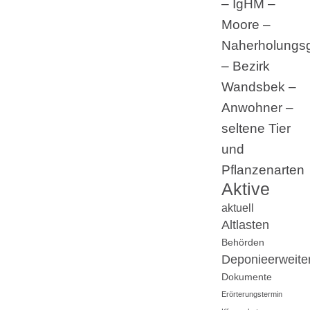
– IgHM –
Moore –
Naherholungsg
– Bezirk
Wandsbek –
Anwohner –
seltene Tier
und
Pflanzenarten
Aktive
aktuell
Altlasten
Behörden
Deponieerweite
Dokumente
Erörterungstermin