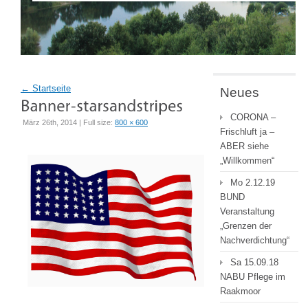
←
Startseite
Neues
CORONA –
März 26th, 2014 | Full size:
800 × 600
Frischluft ja –
ABER siehe
„Willkommen“
Mo 2.12.19
BUND
Veranstaltung
„Grenzen der
Nachverdichtung“
Sa 15.09.18
NABU Pflege im
Raakmoor