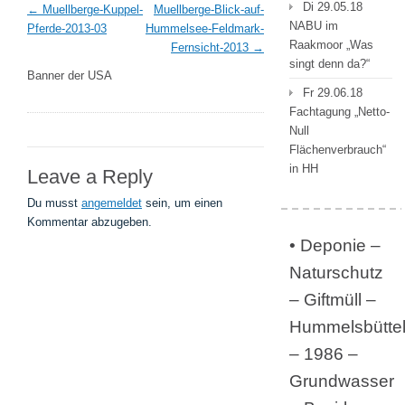
Di 29.05.18
Muellberge-Kuppel-
Muellberge-Blick-auf-
NABU im
Pferde-2013-03
Hummelsee-Feldmark-
Raakmoor „Was
Fernsicht-2013
singt denn da?“
Banner der USA
Fr 29.06.18
Fachtagung „Netto-
Null
Flächenverbrauch“
in HH
Leave a Reply
Du musst
angemeldet
sein, um einen
Kommentar abzugeben.
• Deponie –
Naturschutz
– Giftmüll –
Hummelsbütte
– 1986 –
Grundwasser