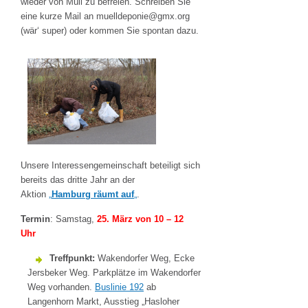
wieder von Müll zu befreien. Schreiben Sie
eine kurze Mail an muelldeponie@gmx.org
(wär‘ super) oder kommen Sie spontan dazu.
Unsere Interessengemeinschaft beteiligt sich
bereits das dritte Jahr an der
Aktion
„
Hamburg räumt auf
„
.
Termin
: Samstag,
25. März von 10 – 12
Uhr
Treffpunkt:
Wakendorfer Weg, Ecke
Jersbeker Weg. Parkplätze im Wakendorfer
Weg vorhanden.
Buslinie 192
ab
Langenhorn Markt, Ausstieg „Hasloher