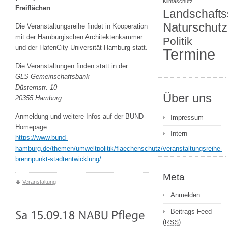
Klimaschutz
Freiflächen
.
Landschafts
Naturschutz
Die Veranstaltungsreihe findet in Kooperation
mit der Hamburgischen Architektenkammer
Politik
und der HafenCity Universität Hamburg statt.
Termine
Die Veranstaltungen finden statt in der
GLS Gemeinschaftsbank
Düsternstr. 10
Über uns
20355 Hamburg
Anmeldung und weitere Infos auf der BUND-
Impressum
Homepage
Intern
https://www.bund-
hamburg.de/themen/umweltpolitik/flaechenschutz/veranstaltungsreihe-
brennpunkt-stadtentwicklung/
Meta
Veranstaltung
Anmelden
Beitrags-Feed
(
)
RSS