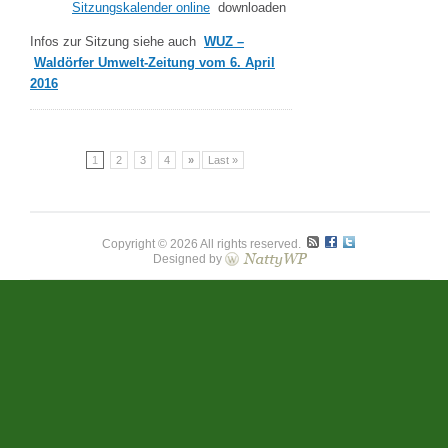
Sitzungskalender online
downloaden
Infos zur Sitzung siehe auch
WUZ –
Waldörfer Umwelt-Zeitung vom 6. April
2016
1
2
3
4
»
Last »
Copyright © 2026 All rights reserved.
Designed by