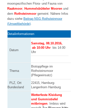
moorspezifischen Flora- und Fauna von
Raakmoor
,
Hummelsbütteler Mooren
und
dem
Rothsteinmoor
gemeint. Nähere Infos
dazu siehe
Beitrag NSG Rothsteinmoor
(Umweltbehörde)
.
Detailinformationen
Samstag,
08.10.2016,
ab 10:00 Uhr
bis 14:00
Datum
Uhr
Biotoppflege im
Thema
Rothsteinsmoor
(Pflegeeinsatz)
PLZ, Ort
22415, Hamburg-
Bundesland
Langenhorn Hamburg
Wetterfeste Kleidung
und Gummistiefel
mitbringen
.
Imbiss wird
gestellt.
Zur Planung bitte