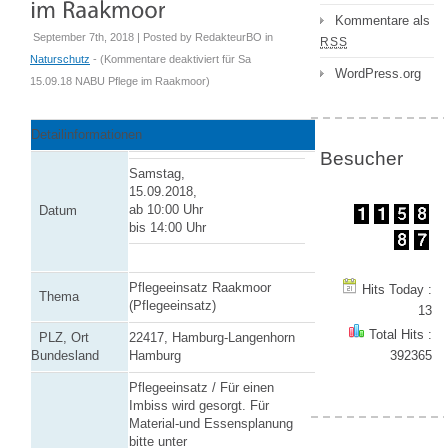
Kommentare als
September 7th, 2018 | Posted by
RedakteurBO
in
RSS
Naturschutz
- (
Kommentare deaktiviert
für Sa
WordPress.org
15.09.18 NABU Pflege im Raakmoor
)
Detailinformationen
Besucher
Samstag,
15.09.2018,
ab 10:00 Uhr
Datum
bis 14:00 Uhr
Pflegeeinsatz Raakmoor
Hits Today :
Thema
(Pflegeeinsatz)
13
Total Hits :
PLZ, Ort
22417, Hamburg-Langenhorn
Bundesland
Hamburg
392365
Pflegeeinsatz / Für einen
Imbiss wird gesorgt. Für
Material-und Essensplanung
bitte unter