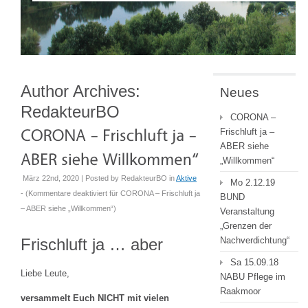
Author Archives:
Neues
RedakteurBO
CORONA –
Frischluft ja –
ABER siehe
„Willkommen“
März 22nd, 2020 | Posted by
RedakteurBO
in
Aktive
Mo 2.12.19
- (
Kommentare deaktiviert
für CORONA – Frischluft ja
BUND
– ABER siehe „Willkommen“
)
Veranstaltung
„Grenzen der
Frischluft ja … aber
Nachverdichtung“
Sa 15.09.18
Liebe Leute,
NABU Pflege im
Raakmoor
versammelt Euch NICHT mit vielen