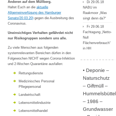
Anderen auf dem Müllberg.
Di 29.05.18
Haltet Euch an die
aktuelle
NABU im
Allgemeinverfügung des Hamburger
Raakmoor „Was
Senats(20.03.20)
gegen die Ausbreitung des
singt denn da?“
Coronavirus.
Fr 29.06.18
Fachtagung „Netto-
Uneinsichtiges Verhalten gefährdet nicht
Null
nur Risikogruppen sondern uns alle.
Flächenverbrauch“
Zu viele Menschen aus folgenden
in HH
systemrelevanten Bereichen dürfen in den
Folgewochen NICHT wegen Corona-Infektion
und 2-Wochen Quarantäne ausfallen:
• Deponie –
Rettungsdienste
Naturschutz
Medizinisches Personal
– Giftmüll –
Pflegepersonal
Hummelsbütte
Landwirtschaft
– 1986 –
Lebensmittelindustrie
Grundwasser
Lebensmittelhandel