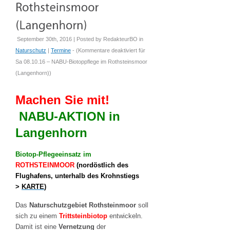
September 30th, 2016 | Posted by
RedakteurBO
in
Naturschutz
|
Termine
- (
Kommentare deaktiviert
für
Sa 08.10.16 – NABU-Biotoppflege im Rothsteinsmoor
(Langenhorn)
)
Machen Sie mit!
NABU-AKTION in
Langenhorn
Biotop-Pflegeeinsatz im
ROTHSTEINMOOR
(nordöstlich des
Flughafens, unterhalb des Krohnstiegs
>
KARTE
)
Das
Naturschutzgebiet Rothsteinmoor
soll
sich zu einem
Trittsteinbiotop
entwickeln.
Damit ist eine
Vernetzung
der