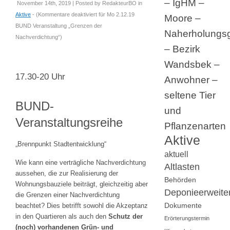
– IgHM –
November 14th, 2019 | Posted by
RedakteurBO
in
Aktive
- (
Kommentare deaktiviert
für Mo 2.12.19
Moore –
BUND Veranstaltung „Grenzen der
Naherholungsg
Nachverdichtung“
)
– Bezirk
Wandsbek –
17.30-20 Uhr
Anwohner –
seltene Tier
BUND-
und
Veranstaltungsreihe
Pflanzenarten
Aktive
„Brennpunkt Stadtentwicklung“
aktuell
Wie kann eine verträgliche Nachverdichtung
Altlasten
aussehen, die zur Realisierung der
Behörden
Wohnungsbauziele beiträgt, gleichzeitig aber
Deponieerweite
die Grenzen einer Nachverdichtung
Dokumente
beachtet? Dies betrifft sowohl die Akzeptanz
in den Quartieren als auch den
Schutz der
Erörterungstermin
(noch) vorhandenen Grün- und